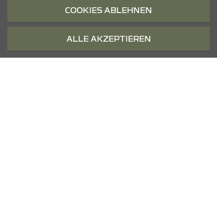
07:00 Uhr - 18:00 Uhr
COOKIES ABLEHNEN
Samstag
09:00 Uhr - 13:00 Uhr
ALLE AKZEPTIEREN
KONTAKT & ANFAHRT
ÖFFNUNGSZEITEN
STANDORTE