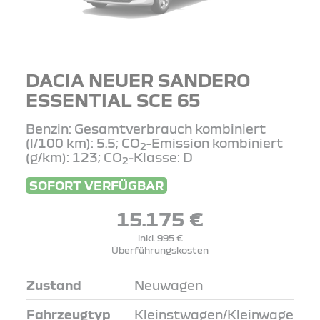
DACIA NEUER SANDERO
ESSENTIAL SCE 65
Benzin: Gesamtverbrauch kombiniert
(l/100 km): 5.5; CO
-Emission kombiniert
2
(g/km): 123; CO
-Klasse: D
2
SOFORT VERFÜGBAR
15.175 €
inkl. 995 €
Überführungskosten
Zustand
Neuwagen
Fahrzeugtyp
Kleinstwagen/Kleinwage