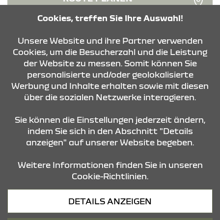
Cookies, treffen Sie Ihre Auswahl!
ANFRAGE SENDEN
Unsere Website und ihre Partner verwenden
ÖFFNUNGSZEITEN
Cookies, um die Besucherzahl und die Leistung
der Website zu messen. Somit können Sie
Verkauf
personalisierte und/oder geolokalisierte
Montag - Freitag
Werbung und Inhalte erhalten sowie mit diesen
08:00 Uhr - 18:00 Uhr
über die sozialen Netzwerke interagieren.
Samstag
09:00 Uhr - 14:00 Uhr
Sie können die Einstellungen jederzeit ändern,
indem Sie sich in den Abschnitt "Details
Service
anzeigen" auf unserer Website begeben.
Montag - Freitag
07:00 Uhr - 18:00 Uhr
Weitere Informationen finden Sie in unseren
Samstag
Cookie-Richtlinien.
09:00 Uhr - 13:00 Uhr
DETAILS ANZEIGEN
Teiledienst
Montag - Freitag