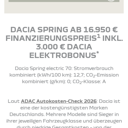
DACIA SPRING AB 16.950 €
1
FINANZIERUNGSPREIS
INKL.
3.000 € DACIA
*
ELEKTROBONUS
Dacia Spring electric 70: Stromverbrauch
kombiniert (kWh/100 km): 12,7; CO
-Emission
2
kombiniert (g/km): 0; CO
-Klasse: A
2
Laut
ADAC Autokosten-Check 2026
: Dacia ist
eine der kostengünstigsten Marken
Deutschlands. Mehrere Modelle sind Sieger in
ihrer jeweiligen Fahrzeugklasse und überzeugen
durch niedrige Gesamtkosten – von der